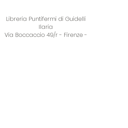
Libreria Puntifermi di Guidelli
Ilaria
Via Boccaccio 49/r - Firenze -
c.a.p. 50133 Firenze
P.IVA
05385950489
|
Cookie
Policy
ORARIO: LUN - SAB 09:00-13:00 /15:30-
19:30
info@libreriapuntifermi.it
0553840513
Via Giovanni Boccaccio, 49r, 50133 Firenze FI,